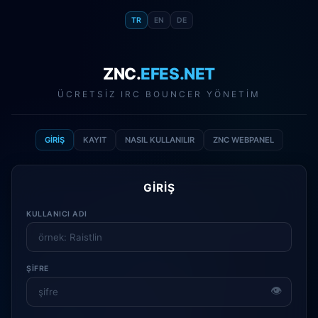
TR
EN
DE
ZNC.
EFES.NET
ÜCRETSIZ IRC BOUNCER YÖNETIM
GIRIŞ
KAYIT
NASIL KULLANILIR
ZNC WEBPANEL
GIRIŞ
KULLANICI ADI
ŞIFRE
👁