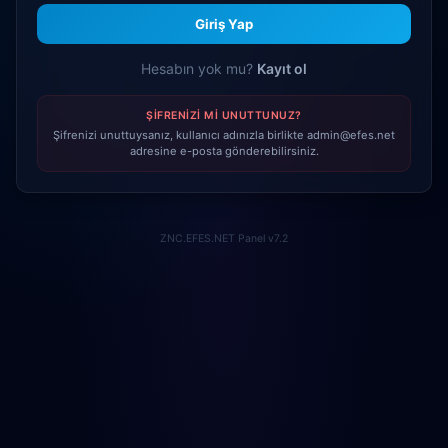
Giriş Yap
Hesabın yok mu?
Kayıt ol
ŞIFRENIZI MI UNUTTUNUZ?
Şifrenizi unuttuysanız, kullanıcı adınızla birlikte admin@efes.net
adresine e-posta gönderebilirsiniz.
ZNC.EFES.NET Panel v7.2